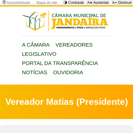
Acessibilidade
Mapa do site
🌗 Contraste
A➕ Aumentar
A➖ Diminuir
A CÂMARA
VEREADORES
LEGISLATIVO
PORTAL DA TRANSPARÊNCIA
NOTÍCIAS
OUVIDORIA
Vereador Matias (Presidente)