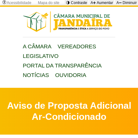
Acessibilidade
Mapa do site
🌗 Contraste
A➕ Aumentar
A➖ Diminuir
A CÂMARA
VEREADORES
LEGISLATIVO
PORTAL DA TRANSPARÊNCIA
NOTÍCIAS
OUVIDORIA
Aviso de Proposta Adicional
Ar-Condicionado