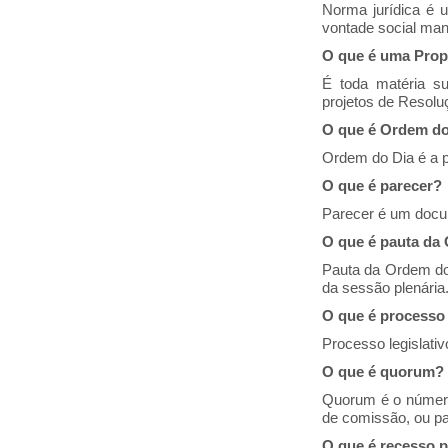
Norma jurídica é u
vontade social man
O que é uma Prop
É toda matéria su
projetos de Resolu
O que é Ordem do
Ordem do Dia é a p
O que é parecer?
Parecer é um docum
O que é pauta da
Pauta da Ordem do 
da sessão plenária
O que é processo 
Processo legislati
O que é quorum?
Quorum é o número
de comissão, ou pa
O que é recesso 