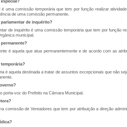
 especial?
 é uma comissão temporária que tem por função realizar atividade
tência de uma comissão permanente.
parlamentar de inquérito?
ar de inquérito é uma comissão temporária que tem por função real
rgânica municipal.
o permanente?
te é aquela que atua permanentemente e de acordo com as atribu
 temporária?
a é aquela destinada a tratar de assuntos excepcionais que não s
nente.
governo?
 o porta-voz do Prefeito na Câmara Municipal.
etora?
a comissão de Vereadores que tem por atribuição a direção admini
ídica?