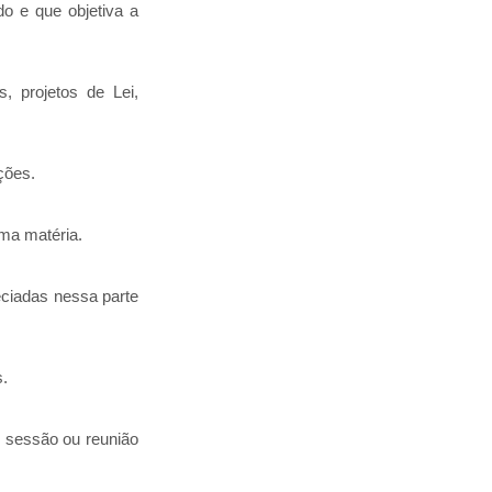
do e que objetiva a
, projetos de Lei,
ções.
ma matéria.
ciadas nessa parte
s.
 sessão ou reunião