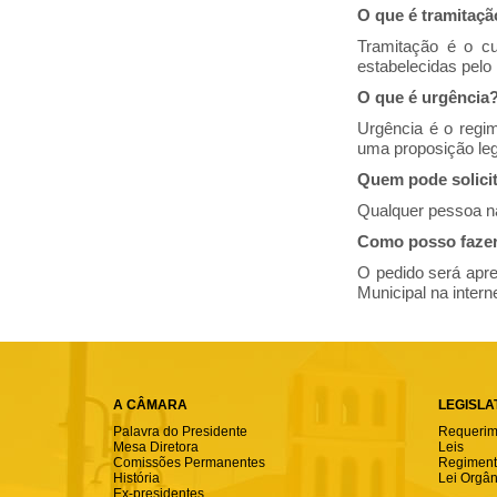
O que é tramitaç
Tramitação é o cu
estabelecidas pelo
O que é urgência
Urgência é o regim
uma proposição legi
Quem pode solici
Qualquer pessoa na
Como posso fazer
O pedido será apre
Municipal na intern
A CÂMARA
LEGISLA
Palavra do Presidente
Requerim
Mesa Diretora
Leis
Comissões Permanentes
Regimento
História
Lei Orgân
Ex-presidentes